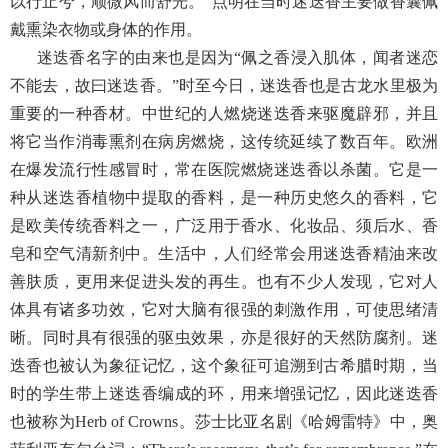
以行止兮，顺微风而舒光。”点明在当时迷迭香主要做香囊佩
戴熏染衣物或身体的作用。
迷迭香名字的由来也是因为“佩之香浸入肌体，闻者迷恋
不能去，故曰迷迭香。”时至今日，迷迭香也是古龙水里极为
重要的一种香材。中世纪的人燃烧迷迭香来驱魔辟邪，并且
将它当作消毒熏剂在病房燃烧，这传统延续了数百年。欧洲
在爆发流行性感冒时，常在医院燃烧迷迭香以杀菌。它是一
种从迷迭香植物中提取的香料，是一种历史悠久的香料，它
是欧美传统香料之一，广泛用于香水、化妆品、须后水、香
皂和空气清新剂中。生活中，人们经常会用迷迭香精油来改
善肤质，更用来促进头发的再生。也有不少人发现，它对人
体具有诸多功效，它对大脑有很强的刺激作用，可使思绪清
晰。同时具有很强的驱虫效果，亦是很好的天然防腐剂。
迷
迭香也被认为象征记忆，这个象征可追溯到古希腊时期，当
时的学生带上迷迭香编成的环，用来增强记忆，因此迷迭香
也被称为Herb of Crowns。莎士比亚名剧《哈姆雷特》中，奥