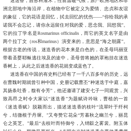
迷迭香，唇形科灌木，性喜温暖气候，原产欧洲地区和非
洲北部地中海沿岸，在植物中它被定义为爱情、忠贞和友谊
的象征，它的花语是回忆，拭去回忆的忧伤——“你给我的承
诺我不会忘记，请你永远留住对我的爱，思念我、回想我”。
它的拉丁学名是Rosmarinus officinalis，而它的英文名字是由
两个拉丁文（ros和marinus）演变来的，意思是“海之朝露”。
根据古老的传说，迷迭香的花本来是白色的，在圣母玛丽亚
带着圣婴耶稣逃往埃及的途中，圣母曾将她的罩袍挂在迷迭
香树上，从此之后迷迭香的花就变成蓝色了。
迷迭香在中国的有史料已经有了一千八百多年的历史，远
在曹魏时期就曾引种中国，史册记载曹丕“种迷迭于中庭，嘉
其扬条吐香，馥有令芳”，他还邀请了建安七子一同观赏，兴
致高昂之时令大家以“迷迭香”为题赋诗吟咏，曹植的一首
《迷迭香赋》脱颖而出，描述迷迭香的枝叶“流翠叶于纤柯
兮，结微根于丹墀。”又夸赞它花朵“芳暮秋之幽兰兮，丽昆
仑之英芝。”最后“去枝叶而特御兮，入绡縠之雾裳。附玉体