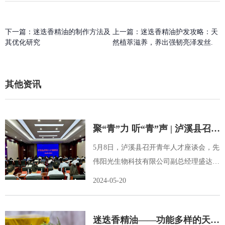
下一篇：
迷迭香精油的制作方法及
上一篇：
迷迭香精油护发攻略：天
其优化研究
然植萃滋养，养出强韧亮泽发丝.
其他资讯
聚“青”力 听“青”声 | 泸溪县召开
青年人才座谈会
5月8日，泸溪县召开青年人才座谈会，先
伟阳光生物科技有限公司副总经理盛达成
参加会议。......
2024-05-20
迷迭香精油——功能多样的天然