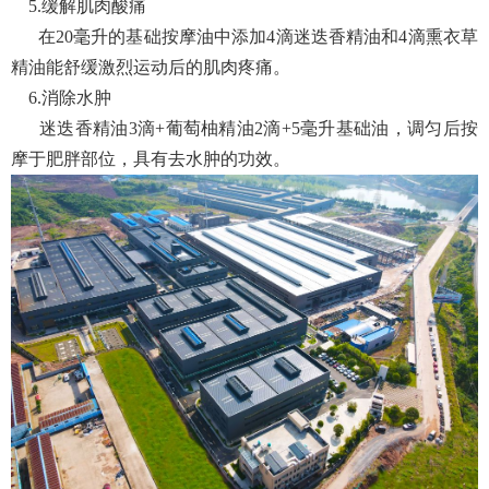
5.缓解肌肉酸痛
在20毫升的基础按摩油中添加4滴迷迭香精油和4滴熏衣草
精油能舒缓激烈运动后的肌肉疼痛。
6.消除水肿
迷迭香精油3滴+葡萄柚精油2滴+5毫升基础油，调匀后按
摩于肥胖部位，具有去水肿的功效。