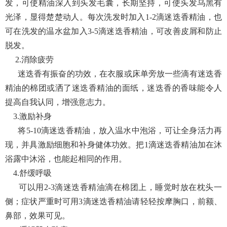
发，可使精油深入到头发毛囊，长期坚持，可使头发乌黑有
光泽，显得楚楚动人。每次洗发时加入1-2滴迷迭香精油，也
可在洗发的温水盆加入3-5滴迷迭香精油，可改善皮屑和防止
脱发。
2.消除疲劳
迷迭香有振奋的功效，在衣服或床单旁放一些滴有迷迭香
精油的棉团或洒了迷迭香精油的面纸，迷迭香的香味能令人
提高自我认同，增强意志力。
3.激励补身
将5-10滴迷迭香精油，放入温水中泡浴，可让全身活力再
现，并具激励细胞和补身健体功效。把1滴迷迭香精油加在沐
浴露中沐浴，也能起相同的作用。
4.舒缓呼吸
可以用2-3滴迷迭香精油滴在棉团上，睡觉时放在枕头一
侧；症状严重时可用3滴迷迭香精油请轻轻按摩胸口，前额、
鼻部，效果可见。