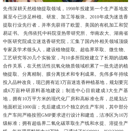
先伟深耕天然植物提取领域，1998年投建第一个生产基地发
展至今已涉足种植、研发、加工等板块。2010年成为迷迭香
提取行业先行者，并率先获得了欧盟、美国的有机加工和贸
易证书。
先伟依托中科院亚热带研究所、华南农大、湖南省
中医研究院成立迷迭香研究院，汇集了国内外相关领域顶级
专家及学术领头人，建设植物提取、超临界萃取、微生物、
工艺研究等20几个实验室，与10多所院校建立了长期的战略
合作关系，在天然活性抗氧化物质领域积累了一批先进的植
物提取、分离精制、膜分离技术和专利成果。
先伟多年持续
投入品种改良，现已拥有近3万亩迷迭香种植基地，规划要完
成6万亩种研原料基地建设；制造中心目前建成3大生产基
地，拥有10万平方米的现代化厂房和高标准仓库，总规划占
地面积近1000亩；先后建成35个独立的生产车间，其中部分
生产车间严格按照GMP要求进行设计和建造，洁净区为10万
级标准；拥有超临界二氧化碳萃取生产线和水提、溶提生产