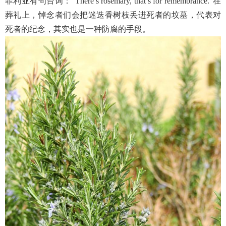
菲利亚有句台词：“There’s rosemary, that’s for remembrance.”在
葬礼上，悼念者们会把迷迭香树枝丢进死者的坟墓，代表对
死者的纪念，其实也是一种防腐的手段。