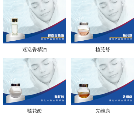
迷迭香精油
植芫舒
鞣花酸
先维康