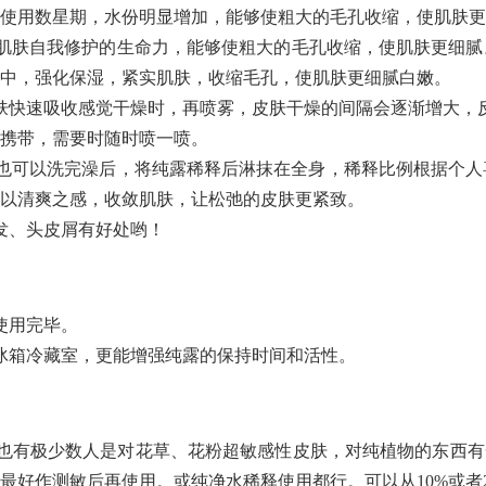
使用数星期，水份明显增加，能够使粗大的毛孔收缩，使肌肤更
肌肤自我修护的生命力，能够使粗大的毛孔收缩，使肌肤更细腻
中，强化保湿，紧实肌肤，收缩毛孔，使肌肤更细腻白嫩。
速吸收感觉干燥时，再喷雾，皮肤干燥的间隔会逐渐增大，反复
携带，需要时随时喷一喷。
以洗完澡后，将纯露稀释后淋抹在全身，稀释比例根据个人喜好
以清爽之感，收敛肌肤，让松弛的皮肤更紧致。
发、头皮屑有好处哟！
使用完毕。
箱冷藏室，更能增强纯露的保持时间和活性。
有极少数人是对花草、花粉超敏感性皮肤，对纯植物的东西有一
最好作测敏后再使用。或纯净水稀释使用都行。可以从10%或者