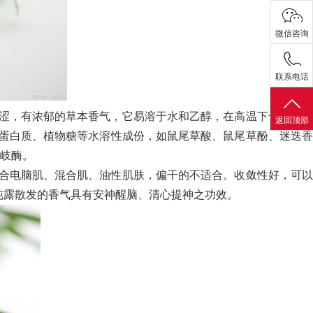
微信咨询
联系电话
涩，有浓郁的草本香气，它易溶于水和乙醇，在高温下也能保持
返回顶部
、蛋白质、植物糖等水溶性成份，如鼠尾草酸、鼠尾草酚、迷迭香
岐酶。
合电脑肌、混合肌、油性肌肤，偏干的不适合。收敛性好，可以
纯露散发的香气具有安神醒脑、清心提神之功效。