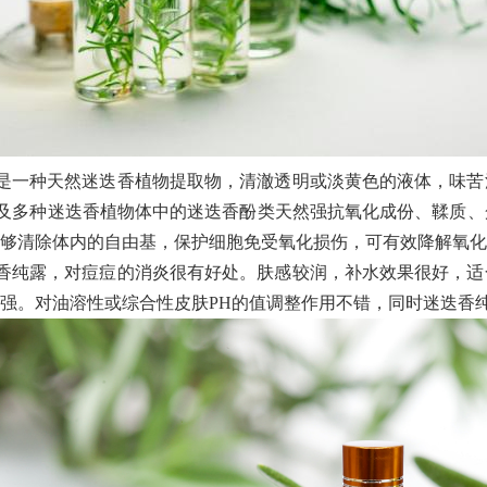
一种天然迷迭香植物提取物，清澈透明或淡黄色的液体，味苦
精油及多种迷迭香植物体中的迷迭香酚类天然强抗氧化成份、鞣质
够清除体内的自由基，保护细胞免受氧化损伤，可有效降解氧化
纯露，对痘痘的消炎很有好处。肤感较润，补水效果很好，适
强。对油溶性或综合性皮肤PH的值调整作用不错，同时迷迭香