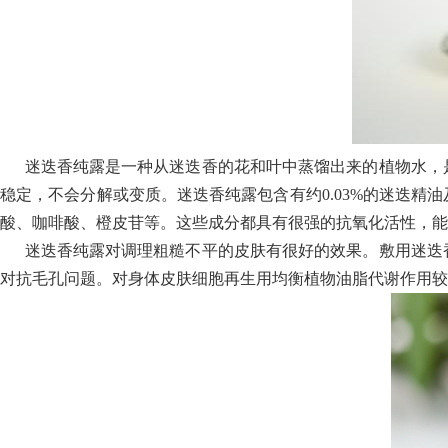
迷迭香纯露是一种从迷迭香的花和叶中蒸馏出来的植物水，是
稳定，不会分解或变质。迷迭香纯露包含有约0.03%的迷迭
酸、咖啡酸、橙皮苷等。这些成分都具有很强的抗氧化活性，能
迷迭香纯露对调理粗糙不平的皮肤有很好的效果。敷用迷迭香
对抗毛孔问题。
对身体皮肤细胞再生用均衡植物油脂代谢作用较