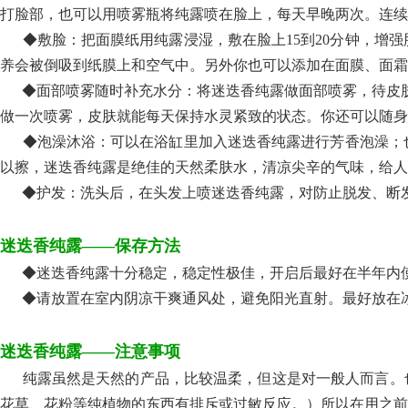
打脸部，也可以用喷雾瓶将纯露喷在脸上，每天早晚两次。连续
◆敷脸：把面膜纸用纯露浸湿，敷在脸上15到20分钟，增强
养会被倒吸到纸膜上和空气中。另外你也可以添加在面膜、面霜
◆面部喷雾随时补充水分：将迷迭香纯露做面部喷雾，待皮肤快
做一次喷雾，皮肤就能每天保持水灵紧致的状态。你还可以随身
◆泡澡沐浴：可以在浴缸里加入迷迭香纯露进行芳香泡澡；也可
以擦，迷迭香纯露是绝佳的天然柔肤水，清凉尖辛的气味，给人
◆护发：洗头后，在头发上喷迷迭香纯露，对防止脱发、断
迷迭香纯露——保存方法
◆迷迭香纯露十分稳定，稳定性极佳，开启后最好在半年内
◆请放置在室内阴凉干爽通风处，避免阳光直射。最好放在冰
迷迭香纯露——注意事项
纯露虽然是天然的产品，比较温柔，但这是对一般人而言。也
花草、花粉等纯植物的东西有排斥或过敏反应。）所以在用之前