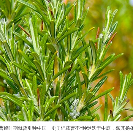
魏时期就曾引种中国，史册记载曹丕“种迷迭于中庭，嘉其扬条