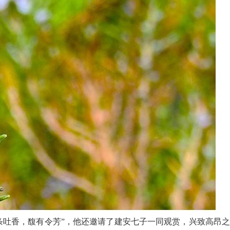
吐香，馥有令芳”，他还邀请了建安七子一同观赏，兴致高昂之